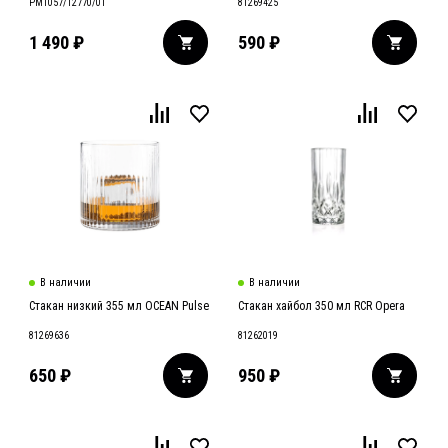
РМ1057/12770/01
81269425
1 490
₽
590
₽
В наличии
В наличии
Стакан низкий 355 мл OCEAN Pulse
Стакан хайбол 350 мл RCR Opera
81269636
81262019
650
₽
950
₽