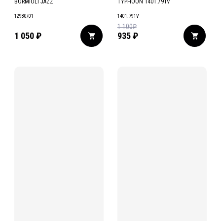
BORMIOLI JAZZ
TYPHOON 1401.791V
12980/01
1401.791V
1 100
₽
1 050
₽
935
₽