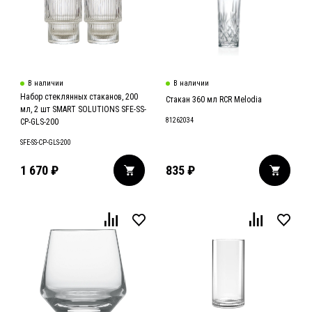
В наличии
В наличии
Набор стеклянных стаканов, 200
Стакан 360 мл RCR Melodia
мл, 2 шт SMART SOLUTIONS SFE-SS-
81262034
CP-GLS-200
SFE-SS-CP-GLS-200
1 670
₽
835
₽