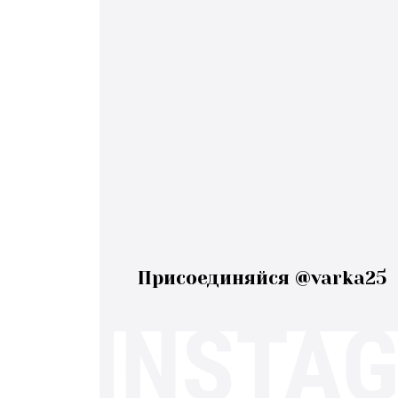
Присоединяйся @varka25