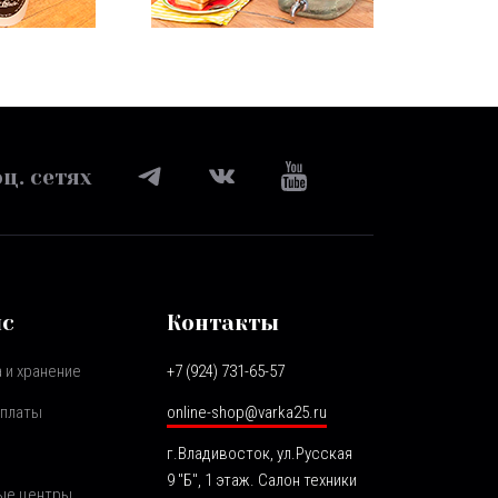
ц. сетях
ис
Контакты
 и хранение
+7 (924) 731-65-57
оплаты
online-shop@varka25.ru
г.Владивосток, ул.Русская
9 "Б", 1 этаж. Салон техники
ые центры