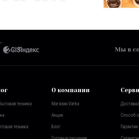
Мы в со
лог
О компании
Серв
бытовая техника
Магазин Varka
Доставка
ка
Акции
Способ 
товая техника
Блог
Гарантии
Готовые решения
Сервисн