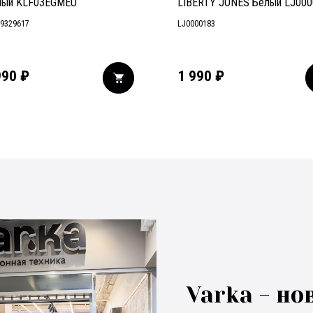
ный KLF03EGMEU
LIBERTY JONES Белый LJ000
9329617
LJ0000183
990
₽
1 990
₽
Varka - но