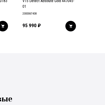
0183
V15 Detect Absolute Gold 447045-
01
2000067408
95 990
₽
вые