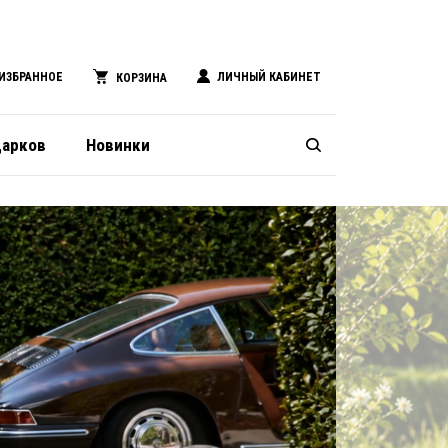
ИЗБРАННОЕ
ЛИЧНЫЙ КАБИНЕТ
КОРЗИНА
дарков
Новинки
Нова
чугун
от LI