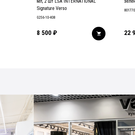
мл, 2 шт LSA INTERNATIONAL
зеле
Signature Verso
801770
G256-10-408
8 500
₽
22 