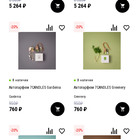
6 580
₽
6 580
₽
5 264
₽
5 264
₽
-
20
%
-
20
%
В наличии
В наличии
Автопарфюм 7CANDLES Gardenia
Автопарфюм 7CANDLES Greenery
Gardenia
Greenery
950
₽
950
₽
760
₽
760
₽
-
20
%
-
20
%