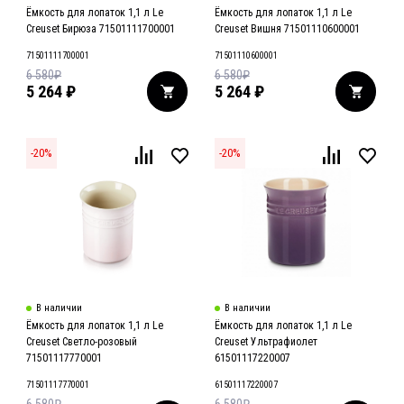
Ёмкость для лопаток 1,1 л Le
Ёмкость для лопаток 1,1 л Le
Creuset Бирюза 71501111700001
Creuset Вишня 71501110600001
71501111700001
71501110600001
6 580
₽
6 580
₽
5 264
₽
5 264
₽
-
20
%
-
20
%
В наличии
В наличии
Ёмкость для лопаток 1,1 л Le
Ёмкость для лопаток 1,1 л Le
Creuset Светло-розовый
Creuset Ультрафиолет
71501117770001
61501117220007
71501117770001
61501117220007