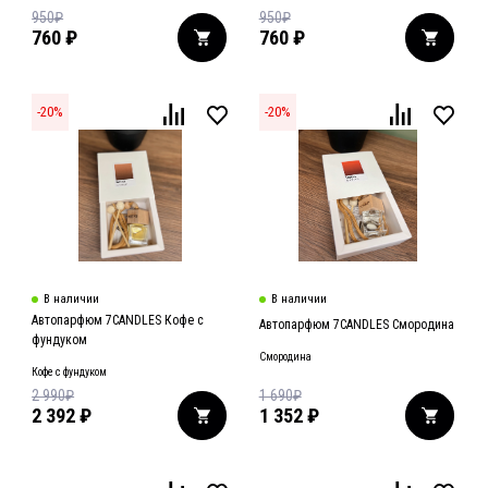
950
₽
950
₽
760
₽
760
₽
-
20
%
-
20
%
В наличии
В наличии
Автопарфюм 7CANDLES Кофе с
Автопарфюм 7CANDLES Смородина
фундуком
Смородина
Кофе с фундуком
2 990
₽
1 690
₽
2 392
₽
1 352
₽