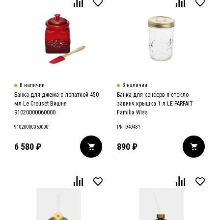
В наличии
В наличии
Банка для джема с лопаткой 450
Банка для консерв-я стекло
мл Le Creuset Вишня
завинч крышка 1 л LE PARFAIT
91020000060000
Familia Wiss
91020000060000
PRF-940431
6 580
₽
890
₽