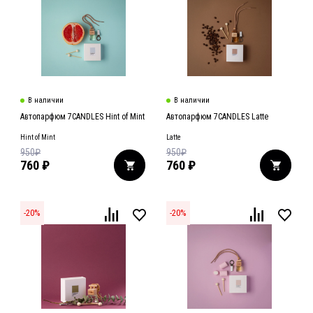
В наличии
В наличии
Автопарфюм 7CANDLES Hint of Mint
Автопарфюм 7CANDLES Latte
Hint of Mint
Latte
950
₽
950
₽
760
₽
760
₽
-
20
%
-
20
%