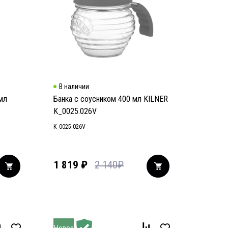
В наличии
 мл
Банка с соусником 400 мл KILNER
K_0025.026V
K_0025.026V
1 819
₽
2 140
₽
Новое