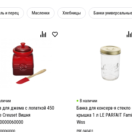
ль и перец
Масленки
Хлебницы
Банки универсальны
аличии
В наличии
а для джема с лопаткой 450
Банка для консерв-я стекло 
e Creuset Вишня
крышка 1 л LE PARFAIT Famil
0000060000
Wiss
000060000
PRF-940431