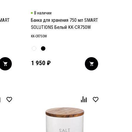
В наличии
SMART
Банка для хранения 750 мл SMART
SOLUTIONS Белый KK-CR750W
KK-CR750W
1 950
₽