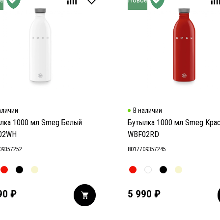
аличии
В наличии
лка 1000 мл Smeg Белый
Бутылка 1000 мл Smeg Кра
02WH
WBF02RD
09357252
8017709357245
90
₽
5 990
₽