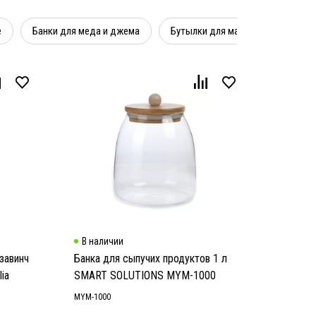
е
Банки для меда и джема
Бутылки для масла и уксуса
В наличии
завинч
Банка для сыпучих продуктов 1 л
ia
SMART SOLUTIONS MYM-1000
MYM-1000