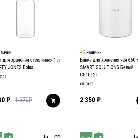
аличии
В наличии
а для хранения стеклянная 1 л
Банка для хранения чая 650
RTY JONES Bolus
SMART SOLUTIONS Белый
CR1012T
0127
CR1012T
80
₽
1 270
₽
2 350
₽
е
Новое