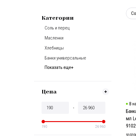
Со
Категории
Соль и перец
Масленки
Хлебницы
Банки универсальные
Показать еще
Цена
В н
Банк
мл L
9102
190
26 960
91020