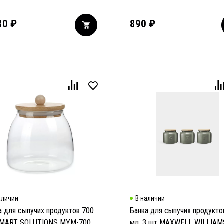
80
₽
890
₽
аличии
В наличии
а для сыпучих продуктов 700
Банка для сыпучих продукто
SMART SOLUTIONS MYM-700
мл, 3 шт MAXWELL WILLIAM