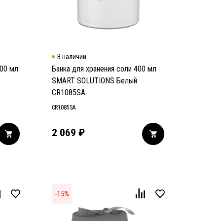
В наличии
400 мл
Банка для хранения соли 400 мл
SMART SOLUTIONS Белый
CR1085SA
CR1085SA
2 069
₽
-
15
%