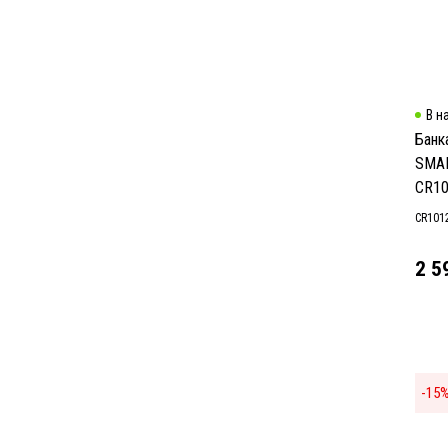
В н
Банк
SMAR
CR1
CR101
2 5
-
15