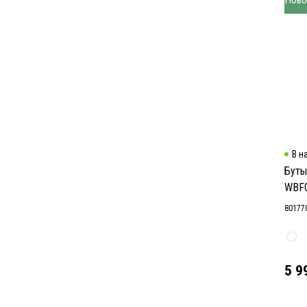
В н
Буты
WBF
80177
5 9