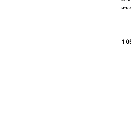
MYM-7
1 0