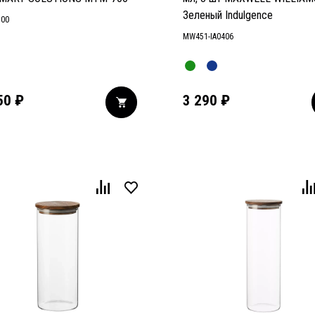
Зеленый Indulgence
00
MW451-IA0406
50
₽
3 290
₽