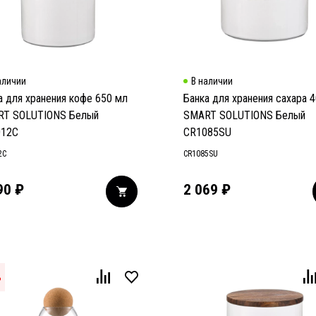
аличии
В наличии
а для хранения кофе 650 мл
Банка для хранения сахара 
T SOLUTIONS Белый
SMART SOLUTIONS Белый
012C
CR1085SU
2C
CR1085SU
90
₽
2 069
₽
%