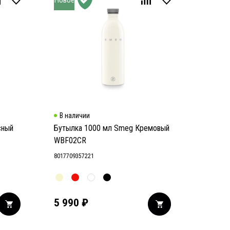
В наличии
сный
Бутылка 1000 мл Smeg Кремовый
WBF02CR
8017709357221
5 990
₽