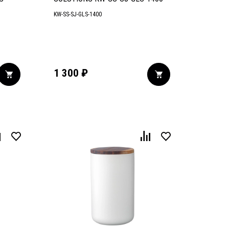
KW-SS-SJ-GLS-1400
1 300
₽