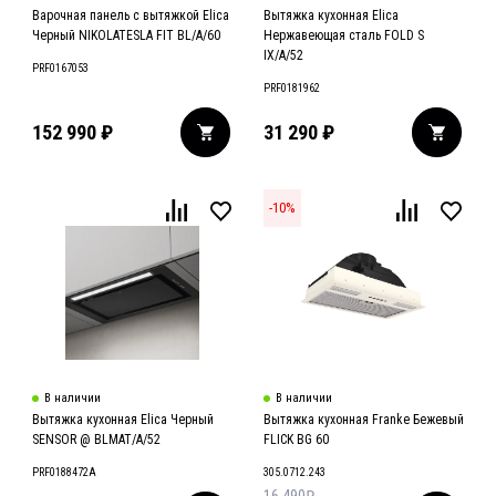
Варочная панель с вытяжкой Elica
Вытяжка кухонная Elica
Черный NIKOLATESLA FIT BL/A/60
Нержавеющая сталь FOLD S
IX/A/52
PRF0167053
PRF0181962
152 990
₽
31 290
₽
-
10
%
В наличии
В наличии
Вытяжка кухонная Elica Черный
Вытяжка кухонная Franke Бежевый
SENSOR @ BLMAT/A/52
FLICK BG 60
PRF0188472A
305.0712.243