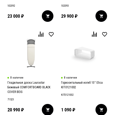
102092
102093
23 000
₽
29 900
₽
В наличии
В наличии
Гладильная доска Laurastar
Горизонтальный изгиб 15° Elica
Бежевый COMFORTBOARD BLACK
KIT0121002
COVER BEIG
KIT0121002
71523
20 990
₽
1 090
₽