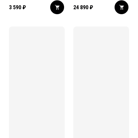
3 590
₽
24 890
₽