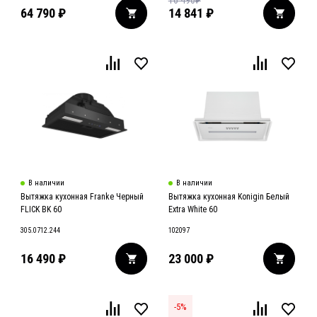
16 490
₽
64 790
₽
14 841
₽
В наличии
В наличии
Вытяжка кухонная Franke Черный
Вытяжка кухонная Konigin Белый
FLICK BK 60
Extra White 60
305.0712.244
102097
16 490
₽
23 000
₽
-
5
%