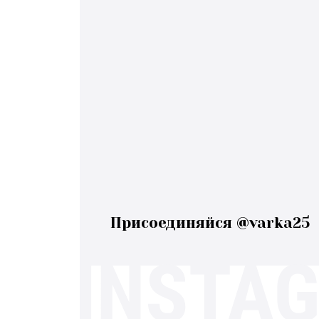
Присоединяйся @varka25