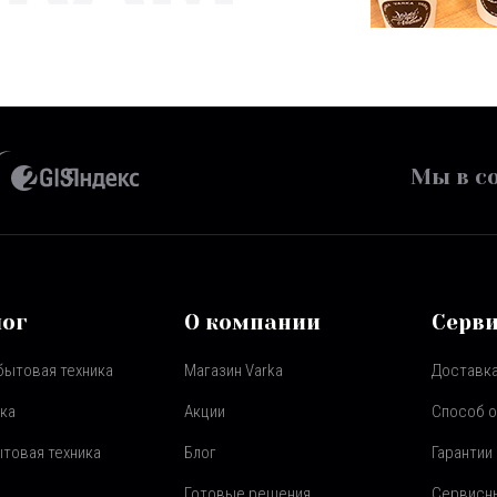
Мы в со
лог
О компании
Серв
бытовая техника
Магазин Varka
Доставка
ка
Акции
Способ 
товая техника
Блог
Гарантии
Готовые решения
Сервисн