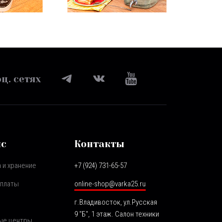
ц. сетях
ис
Контакты
 и хранение
+7 (924) 731-65-57
оплаты
online-shop@varka25.ru
г.Владивосток, ул.Русская
9 "Б", 1 этаж. Салон техники
ые центры