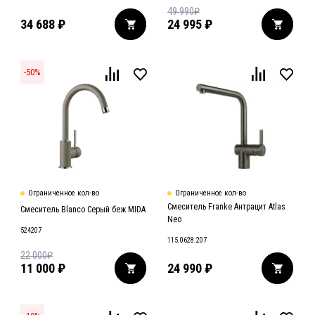
49 990
₽
34 688
₽
24 995
₽
-
50
%
Ограниченное кол-во
Ограниченное кол-во
Смеситель Franke Антрацит Atlas
Смеситель Blanco Серый беж MIDA
Neo
524207
115.0628.207
22 000
₽
11 000
₽
24 990
₽