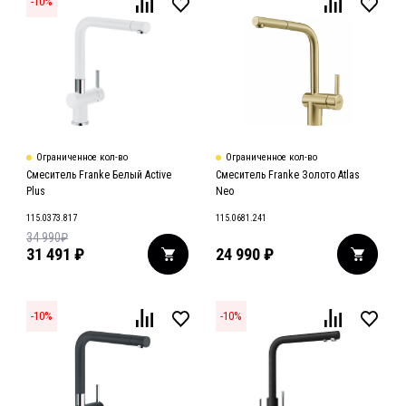
-
10
%
Ограниченное кол-во
Ограниченное кол-во
Смеситель Franke Белый Active
Смеситель Franke Золото Atlas
Plus
Neo
115.0373.817
115.0681.241
34 990
₽
31 491
₽
24 990
₽
-
10
%
-
10
%