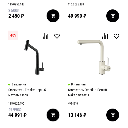
115.0250.147
115.0625.188
3 500
₽
2 450
₽
49 990
₽
-
10
%
В наличии
В наличии
Смеситель Franke Черный
Смеситель Omoikiri Белый
матовый Icon
Nakagawa-WH
115.0625.190
4994310
49 990
₽
44 991
₽
13 146
₽