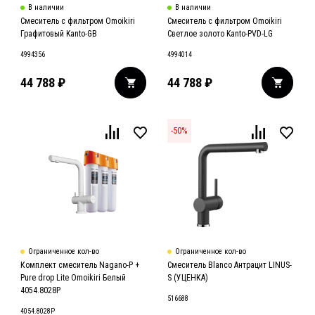
В наличии
В наличии
Смеситель с фильтром Omoikiri
Смеситель с фильтром Omoikiri
Графитовый Kanto-GB
Светлое золото Kanto-PVD-LG
4994356
4994014
44 788
₽
44 788
₽
-
50
%
Ограниченное кол-во
Ограниченное кол-во
Комплект смеситель Nagano-P +
Смеситель Blanco Антрацит LINUS-
Pure drop Lite Omoikiri Белый
S (УЦЕНКА)
4054.8028P
516688
4054.8028P