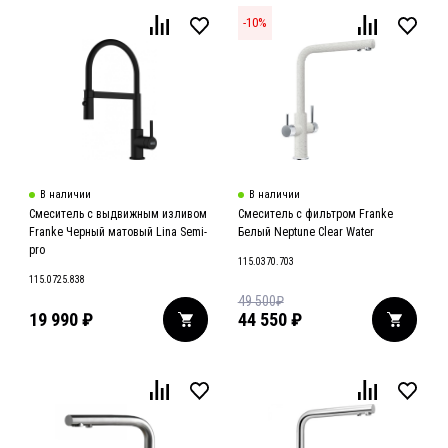
-
10
%
В наличии
В наличии
Смеситель с выдвижным изливом
Смеситель с фильтром Franke
Franke Черный матовый Lina Semi-
Белый Neptune Clear Water
pro
115.0370.703
115.0725.838
49 500
₽
19 990
₽
44 550
₽