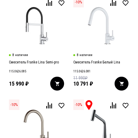
-
10
%
В наличии
В наличии
Смеситель Franke Lina Semi-pro
Смеситель Franke Белый Lina
115.0626.085
115.0626.081
11 990
₽
15 990
₽
10 791
₽
-
10
%
-
10
%