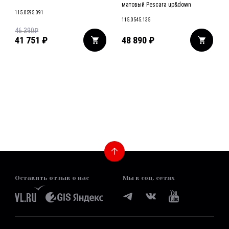
матовый Pescara up&down
115.0595.091
115.0545.135
46 390
₽
41 751
₽
48 890
₽
24
536
Оставить отзыв о нас
Мы в соц. сетях