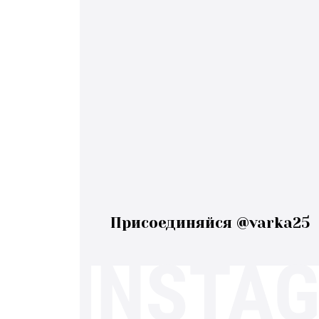
Присоединяйся @varka25