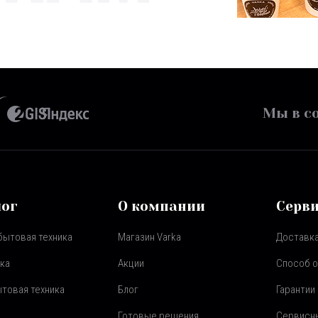
Мы в со
лог
О компании
Серв
бытовая техника
Магазин Varka
Доставка
ка
Акции
Способ 
товая техника
Блог
Гарантии
Готовые решения
Сервисн