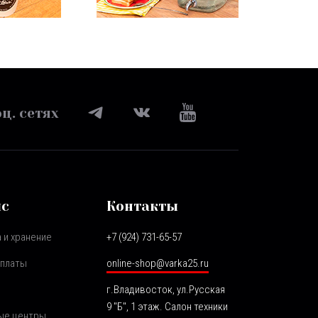
ц. сетях
ис
Контакты
 и хранение
+7 (924) 731-65-57
оплаты
online-shop@varka25.ru
г.Владивосток, ул.Русская
9 "Б", 1 этаж. Салон техники
ые центры