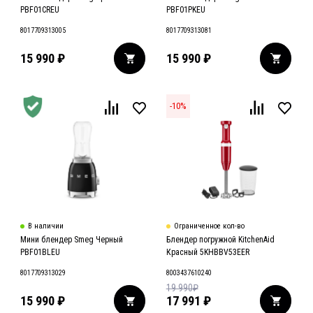
PBF01CREU
PBF01PKEU
8017709313005
8017709313081
15 990
₽
15 990
₽
-
10
%
В наличии
Ограниченное кол-во
Мини блендер Smeg Черный
Блендер погружной KitchenAid
PBF01BLEU
Красный 5KHBBV53EER
8017709313029
8003437610240
19 990
₽
15 990
₽
17 991
₽