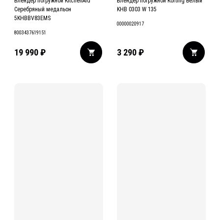
Блендер погружной KitchenAid
Блендер погружной Korting Белый
Серебряный медальон
KHB 0303 W 135
5KHBBV83EMS
00000020917
8003437619151
19 990
₽
3 290
₽