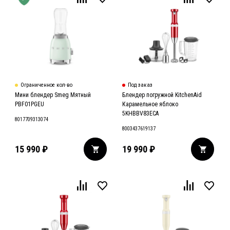
Ограниченное кол-во
Под заказ
Мини блендер Smeg Мятный
Блендер погружной KitchenAid
PBF01PGEU
Карамельное яблоко
5KHBBV83ECA
8017709313074
8003437619137
15 990
₽
19 990
₽