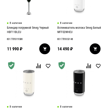
В наличии
В наличии
Блендер погружной Smeg Черный
Вспениватель молока Smeg Белый
HBF11BLEU
MFF02WHEU
8017709319588
8017709353148
11 990
₽
14 490
₽
В наличии
В наличии