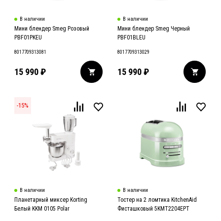
В наличии
В наличии
Мини блендер Smeg Розовый
Мини блендер Smeg Черный
PBF01PKEU
PBF01BLEU
8017709313081
8017709313029
15 990
₽
15 990
₽
-
15
%
В наличии
В наличии
Планетарный миксер Korting
Тостер на 2 ломтика KitchenAid
Белый KKM 0105 Polar
Фисташковый 5KMT2204EPT