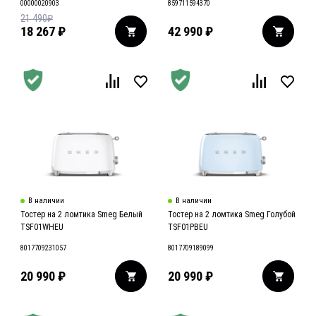
00000020903
859711594370
21 490
₽
18 267
₽
42 990
₽
В наличии
В наличии
Тостер на 2 ломтика Smeg Белый
Тостер на 2 ломтика Smeg Голубой
TSF01WHEU
TSF01PBEU
8017709231057
8017709189099
20 990
₽
20 990
₽