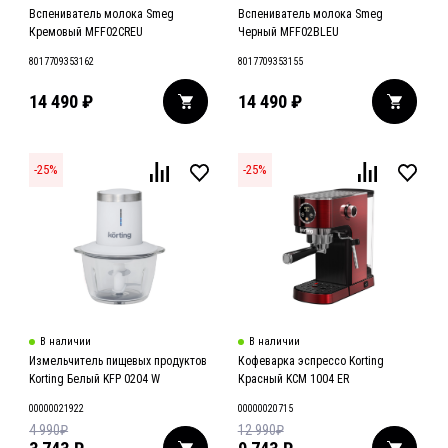
Вспениватель молока Smeg
Вспениватель молока Smeg
Кремовый MFF02CREU
Черный MFF02BLEU
8017709353162
8017709353155
14 490
₽
14 490
₽
-
25
%
-
25
%
В наличии
В наличии
Измельчитель пищевых продуктов
Кофеварка эспрессо Korting
Korting Белый KFP 0204 W
Красный KCM 1004 ER
00000021922
00000020715
4 990
₽
12 990
₽