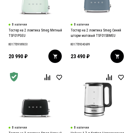
В наличии
В наличии
Тостер на 2 ломтика Smeg Мятный
Тостер на 2 ломтика Smeg Синий
TSF01PGEU
шторм матовый TSF01SBMEU
8017709189051
8017709343699
20 990
₽
23 490
₽
В наличии
В наличии