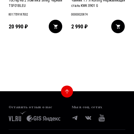
Тостер на 2 ломтика Smeg Черный
Чайник 1.7 л Korting Нержавеющая
TSF01BLEU
сталь KWK 0901 G
8017709187002
00000020874
20 990
₽
2 990
₽
24
340
Оставить отзыв о нас
Мы в соц. сетях