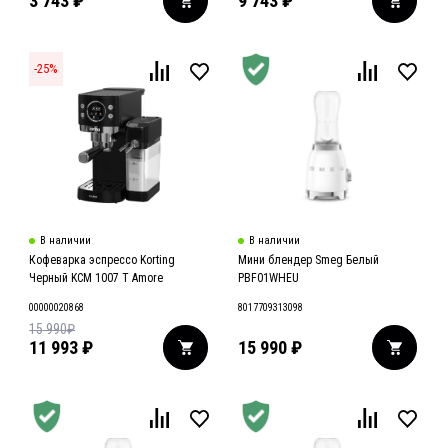
3 743
₽
9 743
₽
-
25
%
В наличии
В наличии
Кофеварка эспрессо Korting
Мини блендер Smeg Белый
Черный KCM 1007 T Amore
PBF01WHEU
00000020868
8017709313098
15 990
₽
11 993
₽
15 990
₽