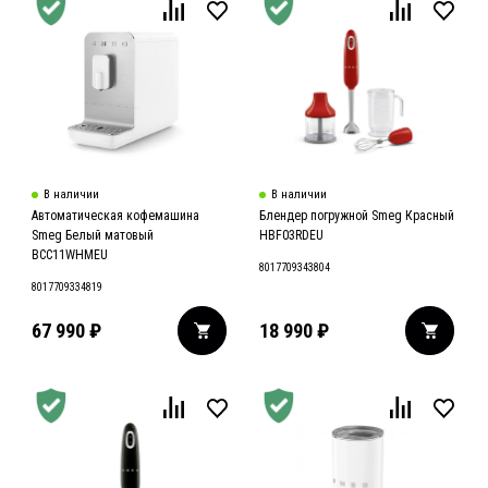
В наличии
В наличии
Автоматическая кофемашина
Блендер погружной Smeg Красный
Smeg Белый матовый
HBF03RDEU
BCC11WHMEU
8017709343804
8017709334819
67 990
₽
18 990
₽