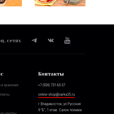
ц. сетях
ис
Контакты
 и хранение
+7 (924) 731-65-57
оплаты
online-shop@varka25.ru
г.Владивосток, ул.Русская
9 "Б", 1 этаж. Салон техники
ые центры