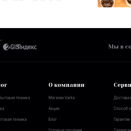
Мы в со
лог
О компании
Серв
бытовая техника
Магазин Varka
Доставка
ка
Акции
Способ 
товая техника
Блог
Гарантии
Готовые решения
Сервисн