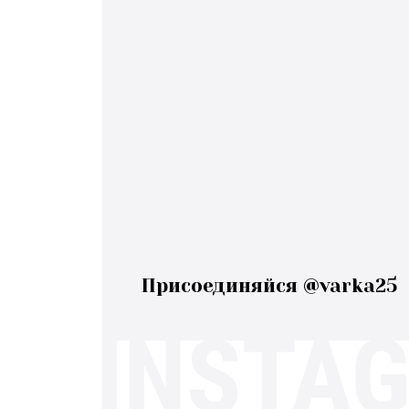
Присоединяйся @varka25