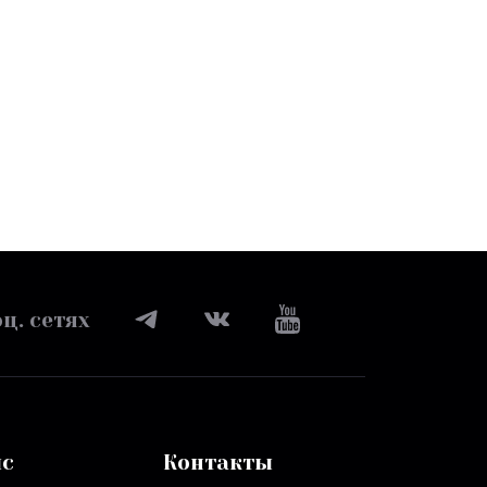
ц. сетях
ис
Контакты