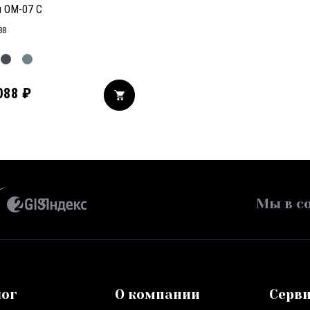
 OM-07 C
88
088
₽
Мы в со
лог
О компании
Серв