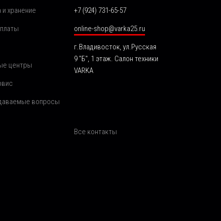
 и хранение
+7 (924) 731-65-57
оплаты
online-shop@varka25.ru
г.Владивосток, ул.Русская
9 "Б", 1 этаж. Салон техники
ые центры
VARKA
рвис
адаваемые вопросы
Все контакты