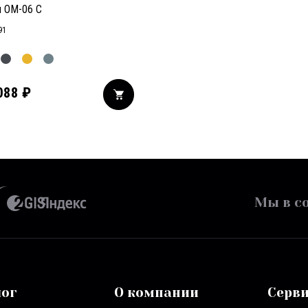
 OM-06 C
91
088
₽
Мы в со
лог
О компании
Серв