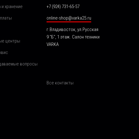
 и хранение
+7 (924) 731-65-57
оплаты
online-shop@varka25.ru
г.Владивосток, ул.Русская
9 "Б", 1 этаж. Салон техники
ые центры
VARKA
рвис
адаваемые вопросы
Все контакты