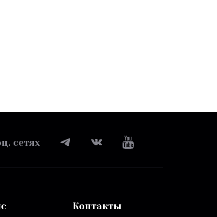
ц. сетях
ис
Контакты