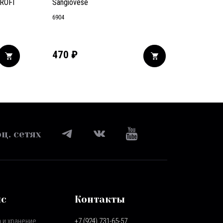
ROFI
Sangiovese
6904
470
₽
ц. сетях
ис
Контакты
 и хранение
+7 (924) 731-65-57