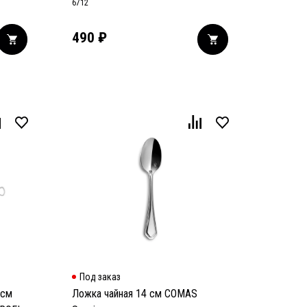
6712
490
₽
Под заказ
 см
Ложка чайная 14 см COMAS