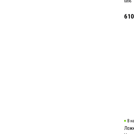
6896
610
В н
Ложк