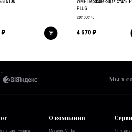
ый 6106
WMF Нержавеющая сталь P
PLUS
3201000140
₽
4 670
₽
Мы в со
лог
О компании
Серв
бытовая техника
Магазин Varka
Доставка