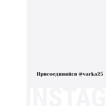
Присоединяйся @varka25