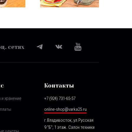
ц. сетях
ис
Контакты
 и хранение
+7 (924) 731-65-57
оплаты
online-shop@varka25.ru
г.Владивосток, ул.Русская
9 "Б", 1 этаж. Салон техники
ые центры