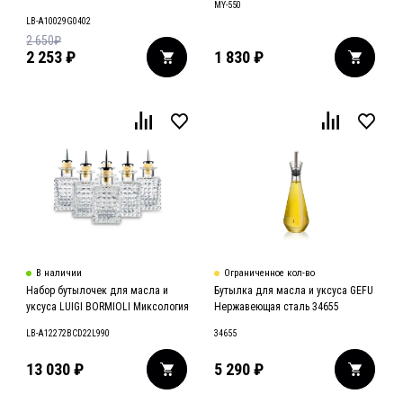
MY-550
LB-A10029G0402
2 650
₽
2 253
₽
1 830
₽
В наличии
Ограниченное кол-во
Набор бутылочек для масла и
Бутылка для масла и уксуса GEFU
уксуса LUIGI BORMIOLI Миксология
Нержавеющая сталь 34655
LB-A12272BCD22L990
34655
13 030
₽
5 290
₽