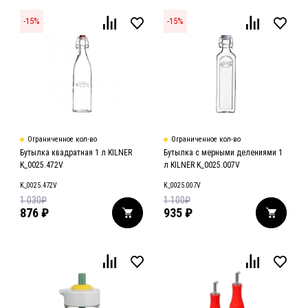
-
15
%
-
15
%
Ограниченное кол-во
Ограниченное кол-во
Бутылка квадратная 1 л KILNER
Бутылка с мерными делениями 1
K_0025.472V
л KILNER K_0025.007V
K_0025.472V
K_0025.007V
1 030
₽
1 100
₽
876
₽
935
₽