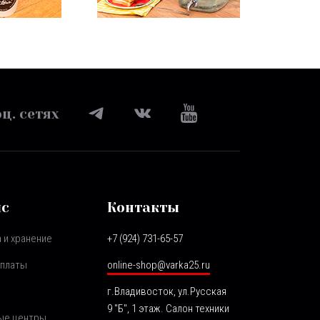
ц. сетях
ис
Контакты
 и хранение
+7 (924) 731-65-57
оплаты
online-shop@varka25.ru
г.Владивосток, ул.Русская
9 "Б", 1 этаж. Салон техники
ые центры