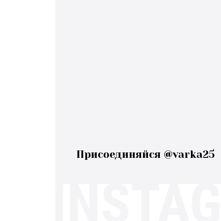
Присоединяйся @varka25