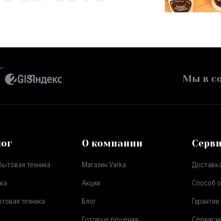
Мы в со
лог
О компании
Серв
бытовая техника
Магазин Varka
Доставка
ка
Акции
Способ 
товая техника
Блог
Гарантии
Готовые решения
Сервисн