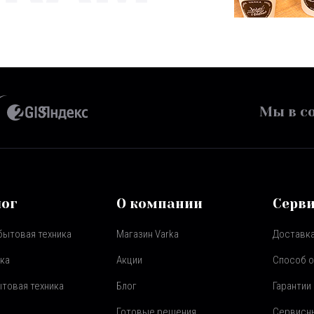
Мы в со
лог
О компании
Серв
бытовая техника
Магазин Varka
Доставка
ка
Акции
Способ 
товая техника
Блог
Гарантии
Готовые решения
Сервисн