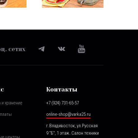
ц. сетях
ис
Контакты
 и хранение
+7 (924) 731-65-57
оплаты
online-shop@varka25.ru
г.Владивосток, ул.Русская
9 "Б", 1 этаж. Салон техники
ые центры