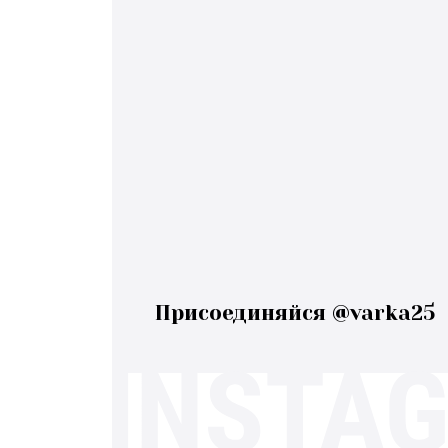
Присоединяйся @varka25