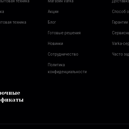
бытовая техника
Магазин Varka
Доставка
ка
Акции
Способ 
товая техника
Блог
Гарантии
Готовые решения
Сервисн
Новинки
Varka-се
Сотрудничество
Часто з
Политика
конфиденциальности
рочные
ификаты