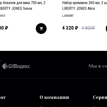
р бокалов для вина 750 мл, 2
Набор креманок 260 мл, 2 ш
IBERTY JONES Sense
LIBERTY JONES Alice
0410
LJ000087
00
₽
4 320
₽
4 800
₽
Мы в со
лог
О компании
Серв