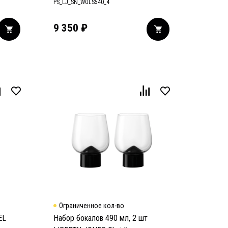
PS_LJ_SN_WGLS540_4
9 350
₽
Ограниченное кол-во
EL
Набор бокалов 490 мл, 2 шт