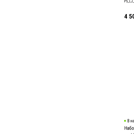
PS_LJ
4 5
В н
Набо