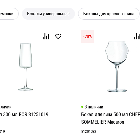
еманки
Бокалы универальные
Бокалы для красного вина
-
20
%
аличии
В наличии
л 300 мл RCR 81251019
Бокал для вина 500 мл CHEF
SOMMELIER Macaron
019
81201032