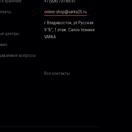
 и хранение
+7 (924) 731-65-57
оплаты
online-shop@varka25.ru
г.Владивосток, ул.Русская
9 "Б", 1 этаж. Салон техники
ые центры
VARKA
рвис
адаваемые вопросы
Все контакты