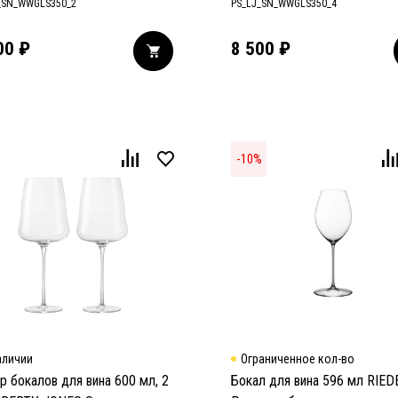
_SN_WWGLS350_2
PS_LJ_SN_WWGLS350_4
00
₽
8 500
₽
-
10
%
аличии
Ограниченное кол-во
р бокалов для вина 600 мл, 2
Бокал для вина 596 мл RIED