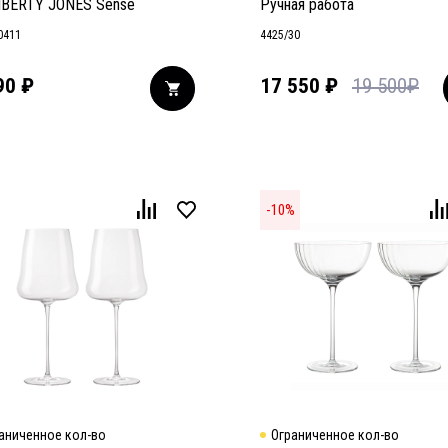
IBERTY JONES Sense
Ручная работа
0411
4425/30
90
₽
17 550
₽
19 500
₽
-
10
%
аниченное кол-во
Ограниченное кол-во