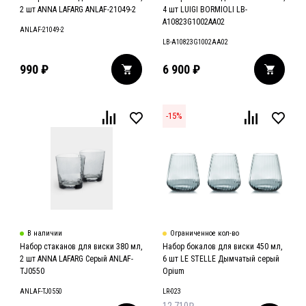
2 шт ANNA LAFARG ANLAF-21049-2
4 шт LUIGI BORMIOLI LB-
А10823G1002AA02
ANLAF-21049-2
LB-А10823G1002AA02
990
₽
6 900
₽
-
15
%
В наличии
Ограниченное кол-во
Набор стаканов для виски 380 мл,
Набор бокалов для виски 450 мл,
2 шт ANNA LAFARG Серый ANLAF-
6 шт LE STELLE Дымчатый серый
TJ0550
Opium
ANLAF-TJ0550
LR-023