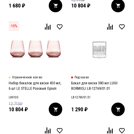
12 710
₽
1 680
₽
10 804
₽
-
15
%
Ограниченное кол-во
Под заказ
Набор бокалов для виски 450 мл,
Бокал для виски 380 мл LUIGI
6 шт LE STELLE Розовый Opium
BORMIOLI LB-12769/01.01
LR-0105
LB-12769/01.01
12 710
₽
10 804
₽
1 290
₽