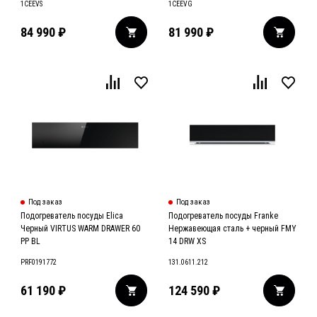
1CEEVS
1CEEVG
84 990
₽
81 990
₽
Под заказ
Под заказ
Подогреватель посуды Elica
Подогреватель посуды Franke
Черный VIRTUS WARM DRAWER 60
Нержавеющая сталь + черный FMY
PP BL
14 DRW XS
PRF0191772
131.0611.212
61 190
₽
124 590
₽