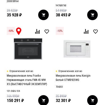
2000058964
947608760
39 920
₽
54 990
₽
35 928
₽
38 493
₽
-
10
%
-
10
%
Ограниченное кол-во
Ограниченное кол-во
Микроволновая печь Franke
Микроволновая печь Konigin
Нержавеющая сталь FMA 45 MW
Белый GTMB925WG
XS (ВЫСТАВОЧНЫЙ ЭКЗЕМПЛЯР)
706003
131.0606.104
166 990
₽
35 890
₽
150 291
₽
32 301
₽