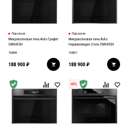
Под заказ
Под заказ
Микроволновая печь Asko Графит
Микроволновая печь Asko
OM64GSH
Нержавеющая сталь OM64SSH
745898
745897
188 900
₽
188 900
₽
-
40
%