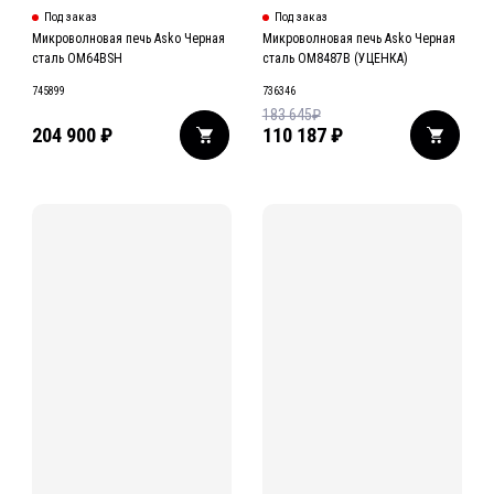
Под заказ
Под заказ
Микроволновая печь Asko Черная
Микроволновая печь Asko Черная
сталь OM64BSH
сталь OM8487B (УЦЕНКА)
745899
736346
183 645
₽
204 900
₽
110 187
₽