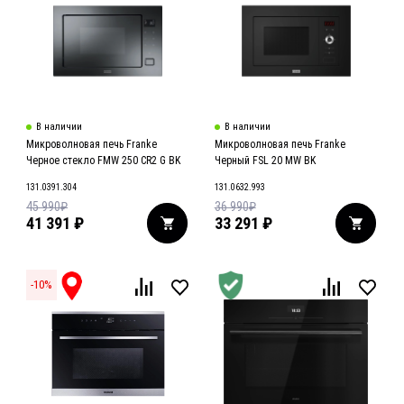
В наличии
В наличии
Микроволновая печь Franke
Микроволновая печь Franke
Черное стекло FMW 250 CR2 G BK
Черный FSL 20 MW BK
131.0391.304
131.0632.993
45 990
₽
36 990
₽
41 391
₽
33 291
₽
-
10
%