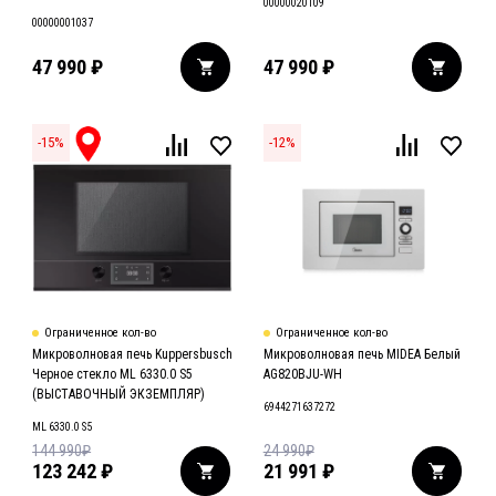
00000020109
00000001037
47 990
₽
47 990
₽
-
15
%
-
12
%
Ограниченное кол-во
Ограниченное кол-во
Микроволновая печь Kuppersbusch
Микроволновая печь MIDEA Белый
Черное стекло ML 6330.0 S5
AG820BJU-WH
(ВЫСТАВОЧНЫЙ ЭКЗЕМПЛЯР)
6944271637272
ML 6330.0 S5
144 990
₽
24 990
₽
123 242
₽
21 991
₽