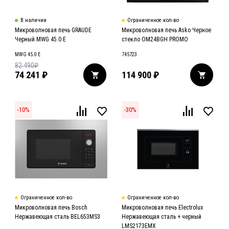
В наличии
Ограниченное кол-во
Микроволновая печь GRAUDE
Микроволновая печь Asko Черное
Черный MWG 45.0 E
стекло OM24BGH PROMO
MWG 45.0 E
745723
82 490
₽
74 241
₽
114 900
₽
-
10
%
-
30
%
Ограниченное кол-во
Ограниченное кол-во
Микроволновая печь Bosch
Микроволновая печь Electrolux
Нержавеющая сталь BEL653MS3
Нержавеющая сталь + черный
LMS2173EMX