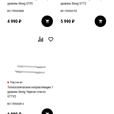
уровень Smeg GTP2
уровень Smeg GTT2
8017709303808
8017709303792
4 990
₽
5 990
₽
Под заказ
Телескопические направляющие 1
уровень Smeg Черное стекло
GTTV2
8017709303815