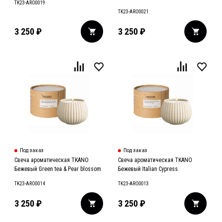
TK23-ARO0019
TK23-ARO0021
3 250
₽
3 250
₽
Под заказ
Под заказ
Свеча ароматическая TKANO
Свеча ароматическая TKANO
Бежевый Green tea & Pear blossom
Бежевый Italian Cypress
TK23-ARO0014
TK23-ARO0013
3 250
₽
3 250
₽