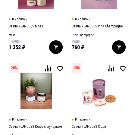
В наличии
В наличии
Свеча 7CANDLES Moss
Свеча 7CANDLES Pink Champagne
Moss
Pink Champagne
1 690
₽
950
₽
1 352
₽
760
₽
-
20
%
-
20
%
В наличии
В наличии
Свеча 7CANDLES Кофе с фундуком
Свеча 7CANDLES Одри