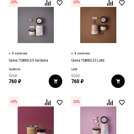
-
20
%
-
20
%
В наличии
В наличии
Свеча 7CANDLES Gardenia
Свеча 7CANDLES Latte
Gardenia
Latte
950
₽
950
₽
760
₽
760
₽
-
20
%
-
20
%