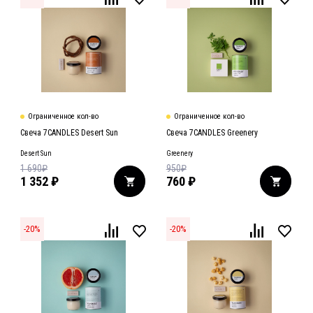
Ограниченное кол-во
Ограниченное кол-во
Свеча 7CANDLES Desert Sun
Свеча 7CANDLES Greenery
Desert Sun
Greenery
1 690
₽
950
₽
1 352
₽
760
₽
-
20
%
-
20
%