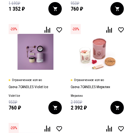
1 690
₽
950
₽
1 352
₽
760
₽
-
20
%
-
20
%
Ограниченное кол-во
Ограниченное кол-во
Свеча 7CANDLES Violet Ice
Свеча 7CANDLES Мерилин
Violet Ice
Мерилин
950
₽
2 990
₽
760
₽
2 392
₽
-
20
%