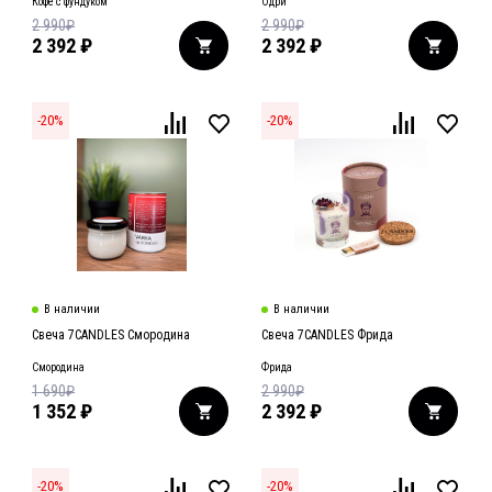
Кофе с фундуком
Одри
2 990
₽
2 990
₽
2 392
₽
2 392
₽
-
20
%
-
20
%
В наличии
В наличии
Свеча 7CANDLES Смородина
Свеча 7CANDLES Фрида
Смородина
Фрида
1 690
₽
2 990
₽
1 352
₽
2 392
₽
-
20
%
-
20
%