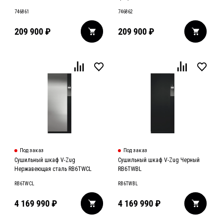
746861
746862
209 900
₽
209 900
₽
Под заказ
Под заказ
Сушильный шкаф V-Zug
Сушильный шкаф V-Zug Черный
Нержавеющая сталь RB6TWCL
RB6TWBL
RB6TWCL
RB6TWBL
4 169 990
₽
4 169 990
₽