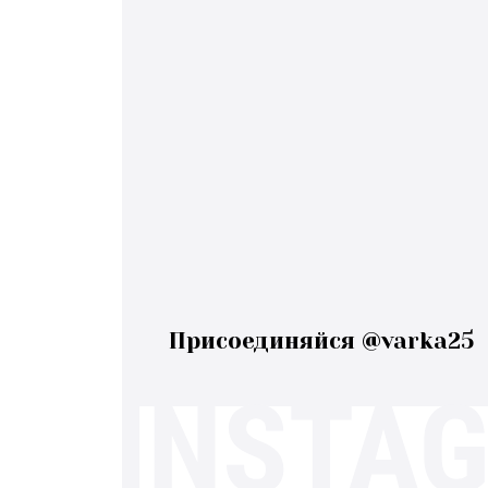
Присоединяйся @varka25