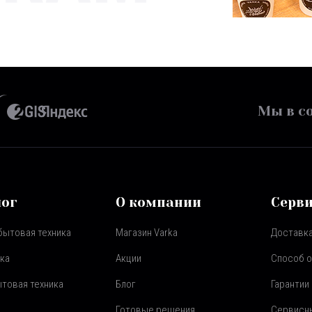
Мы в со
лог
О компании
Серв
бытовая техника
Магазин Varka
Доставка
ка
Акции
Способ 
товая техника
Блог
Гарантии
Готовые решения
Сервисн