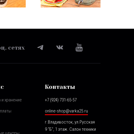
ц. сетях
ис
Контакты
 и хранение
+7 (924) 731-65-57
оплаты
online-shop@varka25.ru
г.Владивосток, ул.Русская
9 "Б", 1 этаж. Салон техники
ые центры