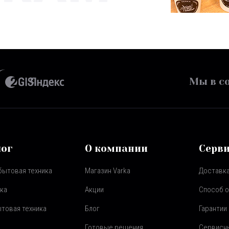
Мы в со
лог
О компании
Серв
бытовая техника
Магазин Varka
Доставка
ка
Акции
Способ 
товая техника
Блог
Гарантии
Готовые решения
Сервисн