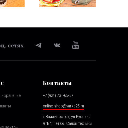
ц. сетях
ис
Контакты
 и хранение
+7 (924) 731-65-57
оплаты
online-shop@varka25.ru
г.Владивосток, ул.Русская
9 "Б", 1 этаж. Салон техники
ые центры