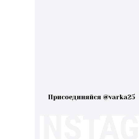
Присоединяйся @varka25