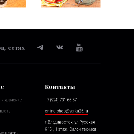
ц. сетях
ис
Контакты
 и хранение
+7 (924) 731-65-57
оплаты
online-shop@varka25.ru
г.Владивосток, ул.Русская
9 "Б", 1 этаж. Салон техники
ые центры