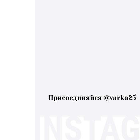
Присоединяйся @varka25