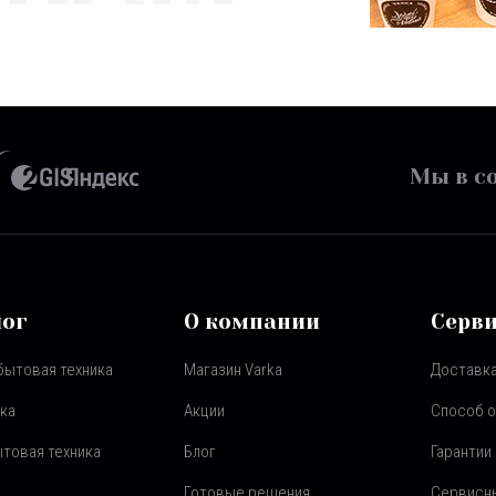
Мы в со
лог
О компании
Серв
бытовая техника
Магазин Varka
Доставка
ка
Акции
Способ 
товая техника
Блог
Гарантии
Готовые решения
Сервисн