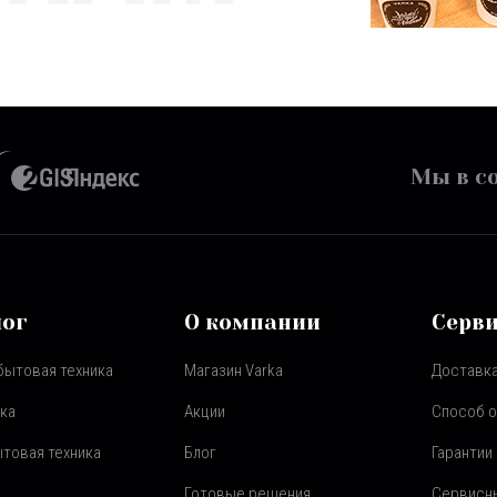
Мы в со
лог
О компании
Серв
бытовая техника
Магазин Varka
Доставка
ка
Акции
Способ 
товая техника
Блог
Гарантии
Готовые решения
Сервисн