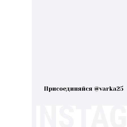
Присоединяйся @varka25