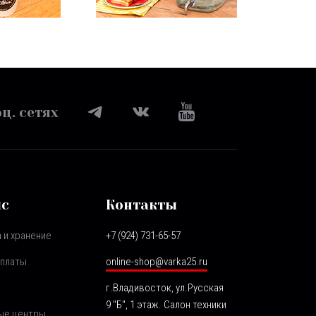
ц. сетях
ис
Контакты
 и хранение
+7 (924) 731-65-57
оплаты
online-shop@varka25.ru
г.Владивосток, ул.Русская
9 "Б", 1 этаж. Салон техники
ые центры