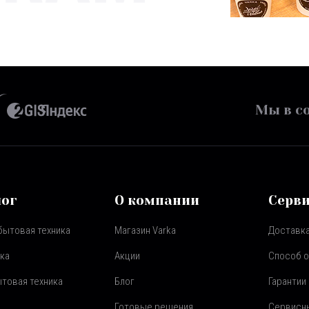
Мы в со
лог
О компании
Серв
бытовая техника
Магазин Varka
Доставка
ка
Акции
Способ 
товая техника
Блог
Гарантии
Готовые решения
Сервисн