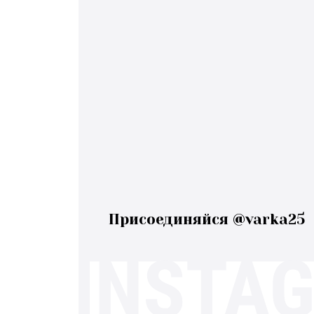
Присоединяйся @varka25