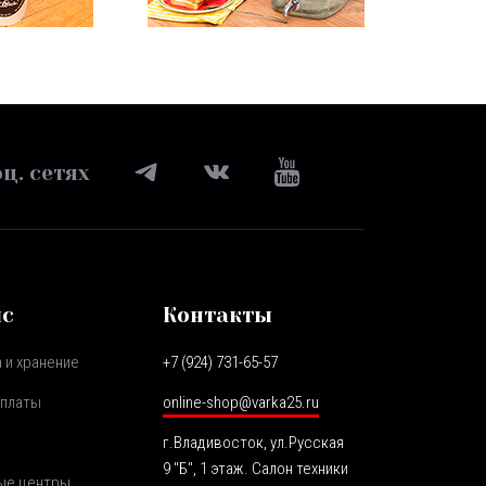
ц. сетях
ис
Контакты
 и хранение
+7 (924) 731-65-57
оплаты
online-shop@varka25.ru
г.Владивосток, ул.Русская
9 "Б", 1 этаж. Салон техники
ые центры