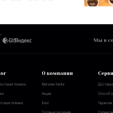
Мы в со
лог
О компании
Серв
бытовая техника
Магазин Varka
Доставка
ка
Акции
Способ 
товая техника
Блог
Гарантии
Готовые решения
Сервисн