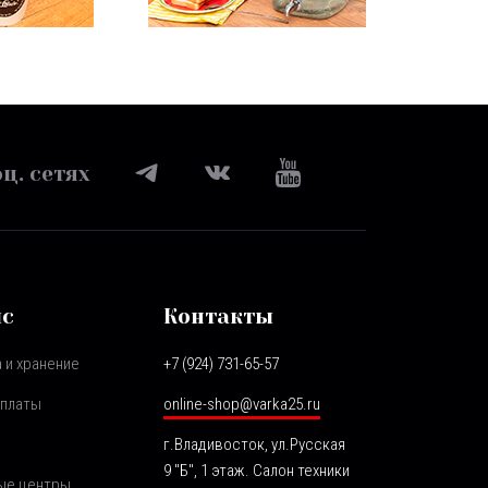
ц. сетях
ис
Контакты
 и хранение
+7 (924) 731-65-57
оплаты
online-shop@varka25.ru
г.Владивосток, ул.Русская
9 "Б", 1 этаж. Салон техники
ые центры