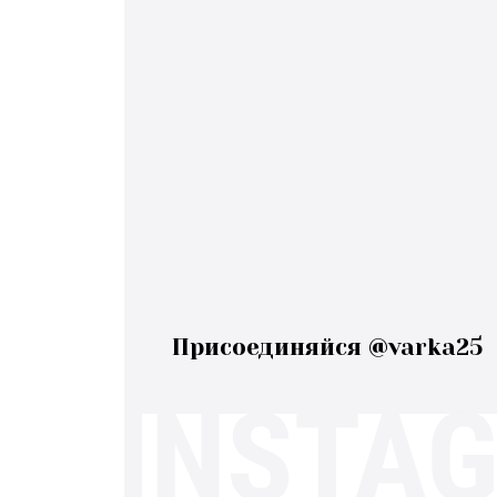
Присоединяйся @varka25