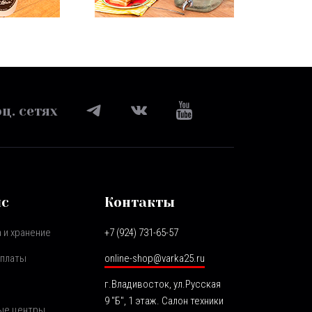
ц. сетях
ис
Контакты
 и хранение
+7 (924) 731-65-57
оплаты
online-shop@varka25.ru
г.Владивосток, ул.Русская
9 "Б", 1 этаж. Салон техники
ые центры