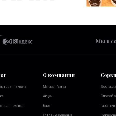
Мы в со
лог
О компании
Серв
бытовая техника
Магазин Varka
Доставка
ка
Акции
Способ 
товая техника
Блог
Гарантии
Готовые решения
Сервисн