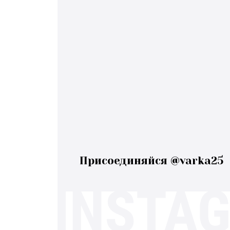
Присоединяйся @varka25