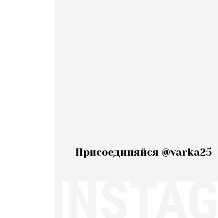
Присоединяйся @varka25