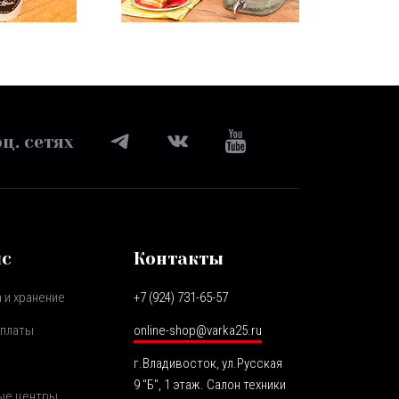
ц. сетях
ис
Контакты
 и хранение
+7 (924) 731-65-57
оплаты
online-shop@varka25.ru
г.Владивосток, ул.Русская
9 "Б", 1 этаж. Салон техники
ые центры