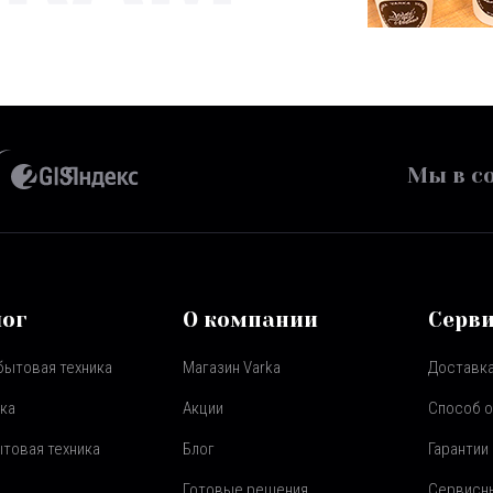
Мы в со
лог
О компании
Серв
бытовая техника
Магазин Varka
Доставка
ка
Акции
Способ 
товая техника
Блог
Гарантии
Готовые решения
Сервисн