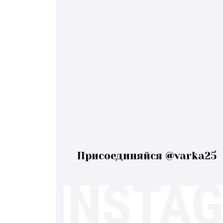
Присоединяйся @varka25