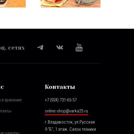
ц. сетях
ис
Контакты
 и хранение
+7 (924) 731-65-57
оплаты
online-shop@varka25.ru
г.Владивосток, ул.Русская
9 "Б", 1 этаж. Салон техники
ые центры