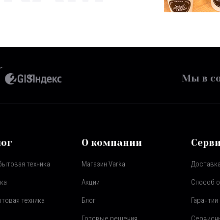
Мы в со
лог
О компании
Серв
бытовая техника
Магазин Varka
Доставка
ка
Акции
Способ 
товая техника
Блог
Гарантии
Готовые решения
Сервисн