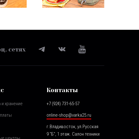
ц. сетях
ис
Контакты
 и хранение
+7 (924) 731-65-57
оплаты
online-shop@varka25.ru
г.Владивосток, ул.Русская
9 "Б", 1 этаж. Салон техники
ые центры