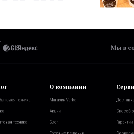
Мы в со
лог
О компании
Серв
бытовая техника
Магазин Varka
Доставка
ка
Акции
Способ 
товая техника
Блог
Гарантии
Готовые решения
Сервисн