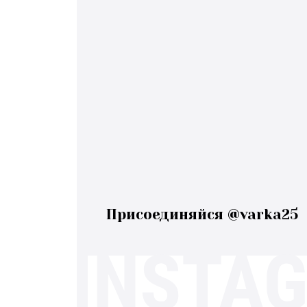
Присоединяйся @varka25