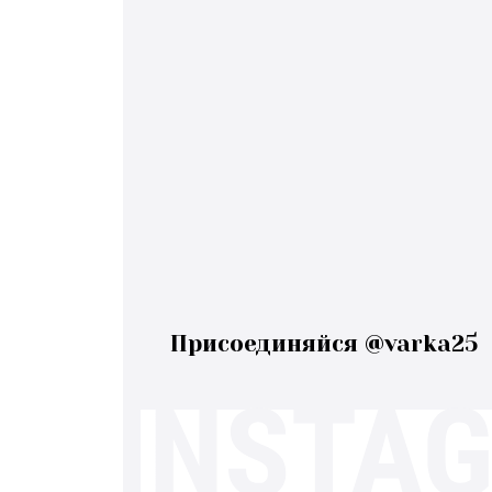
Присоединяйся @varka25