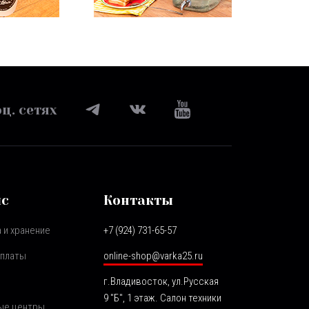
ц. сетях
ис
Контакты
 и хранение
+7 (924) 731-65-57
оплаты
online-shop@varka25.ru
г.Владивосток, ул.Русская
9 "Б", 1 этаж. Салон техники
ые центры