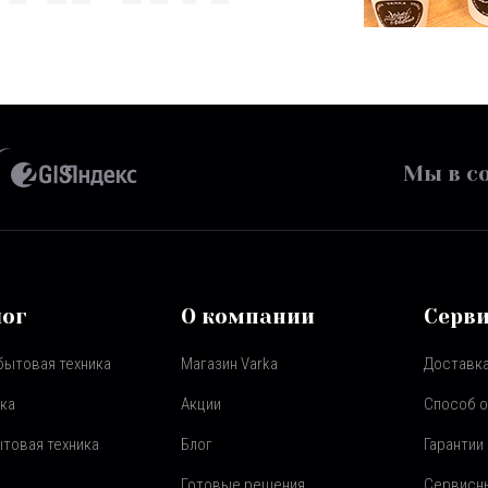
Мы в со
лог
О компании
Серв
бытовая техника
Магазин Varka
Доставка
ка
Акции
Способ 
товая техника
Блог
Гарантии
Готовые решения
Сервисн