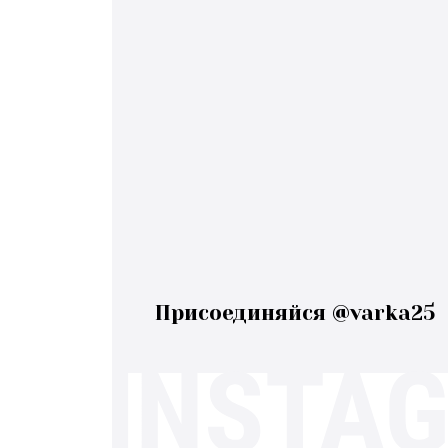
Присоединяйся @varka25