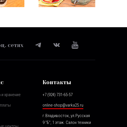
ц. сетях
ис
Контакты
 и хранение
+7 (924) 731-65-57
оплаты
online-shop@varka25.ru
г.Владивосток, ул.Русская
9 "Б", 1 этаж. Салон техники
ые центры