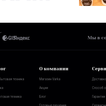
Мы в со
лог
О компании
Серв
бытовая техника
Магазин Varka
Доставка
ка
Акции
Способ 
товая техника
Блог
Гарантии
Готовые решения
Сервисн