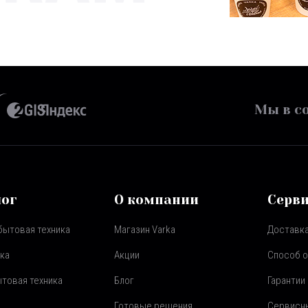
Мы в со
лог
О компании
Серв
бытовая техника
Магазин Varka
Доставка
ка
Акции
Способ 
товая техника
Блог
Гарантии
Готовые решения
Сервисн