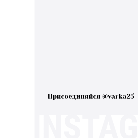
Присоединяйся @varka25