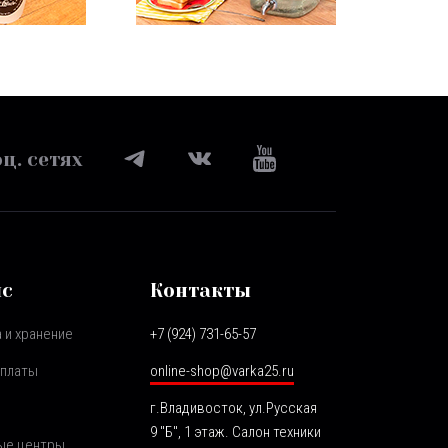
ц. сетях
ис
Контакты
 и хранение
+7 (924) 731-65-57
оплаты
online-shop@varka25.ru
г.Владивосток, ул.Русская
9 "Б", 1 этаж. Салон техники
ые центры