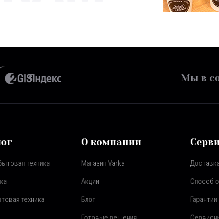
Мы в со
лог
О компании
Серв
бытовая техника
Магазин Varka
Доставка
ка
Акции
Способ 
товая техника
Блог
Гарантии
Готовые решения
Сервисн