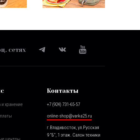
ц. сетях
ис
Контакты
 и хранение
+7 (924) 731-65-57
оплаты
online-shop@varka25.ru
г.Владивосток, ул.Русская
9 "Б", 1 этаж. Салон техники
ые центры