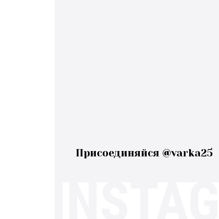
Присоединяйся @varka25