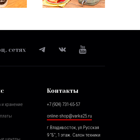
ц. сетях
ис
Контакты
 и хранение
+7 (924) 731-65-57
оплаты
online-shop@varka25.ru
г.Владивосток, ул.Русская
9 "Б", 1 этаж. Салон техники
ые центры