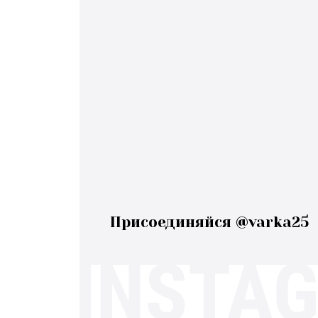
Присоединяйся @varka25