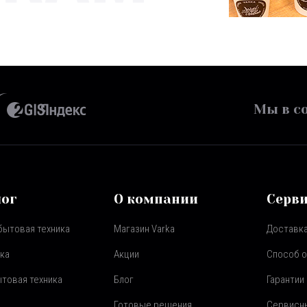
Мы в со
лог
О компании
Серв
бытовая техника
Магазин Varka
Доставка
ка
Акции
Способ 
товая техника
Блог
Гарантии
Готовые решения
Сервисн