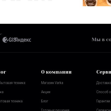
Мы в со
лог
О компании
Серв
бытовая техника
Магазин Varka
Доставка
ка
Акции
Способ 
товая техника
Блог
Гарантии
Готовые решения
Сервисн