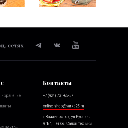
ц. сетях
ис
Контакты
 и хранение
+7 (924) 731-65-57
оплаты
online-shop@varka25.ru
г.Владивосток, ул.Русская
9 "Б", 1 этаж. Салон техники
ые центры