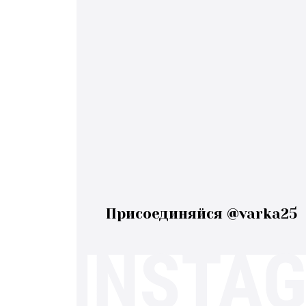
Присоединяйся @varka25