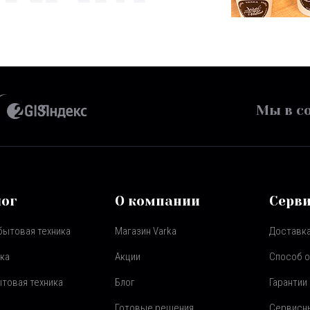
Мы в со
лог
О компании
Серв
бытовая техника
Магазин Varka
Доставка
ка
Акции
Способ 
товая техника
Блог
Гарантии
Готовые решения
Сервисн