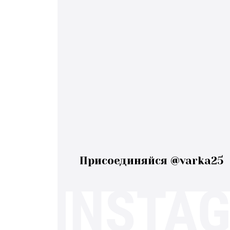
Присоединяйся @varka25