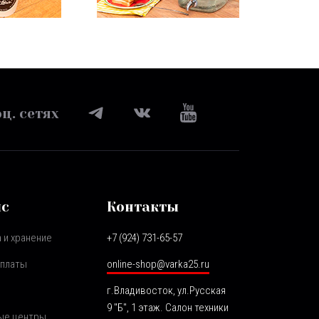
ц. сетях
ис
Контакты
 и хранение
+7 (924) 731-65-57
оплаты
online-shop@varka25.ru
г.Владивосток, ул.Русская
9 "Б", 1 этаж. Салон техники
ые центры