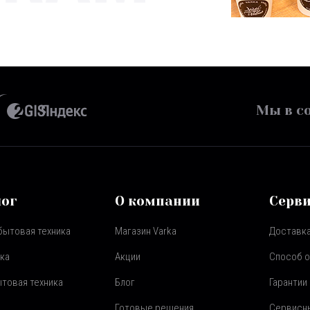
Мы в со
лог
О компании
Серв
бытовая техника
Магазин Varka
Доставка
ка
Акции
Способ 
товая техника
Блог
Гарантии
Готовые решения
Сервисн