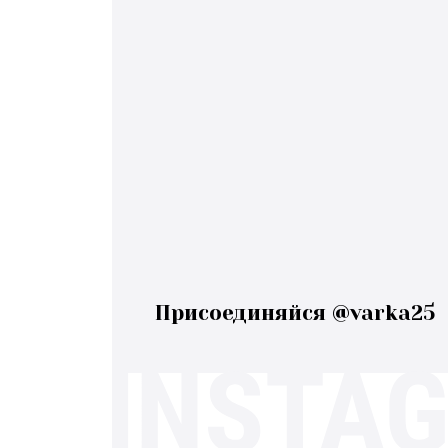
Присоединяйся @varka25