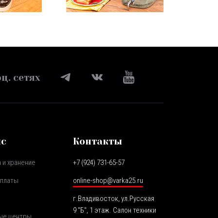
ц. сетях
ис
Контакты
 и хранение
+7 (924) 731-65-57
оплаты
online-shop@varka25.ru
г.Владивосток, ул.Русская
9 "Б", 1 этаж. Салон техники
ые центры