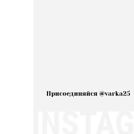
Присоединяйся @varka25