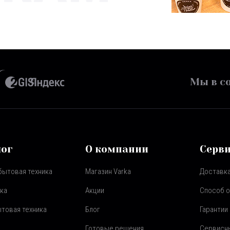
Мы в со
лог
О компании
Серв
бытовая техника
Магазин Varka
Доставка
ка
Акции
Способ 
товая техника
Блог
Гарантии
Готовые решения
Сервисн