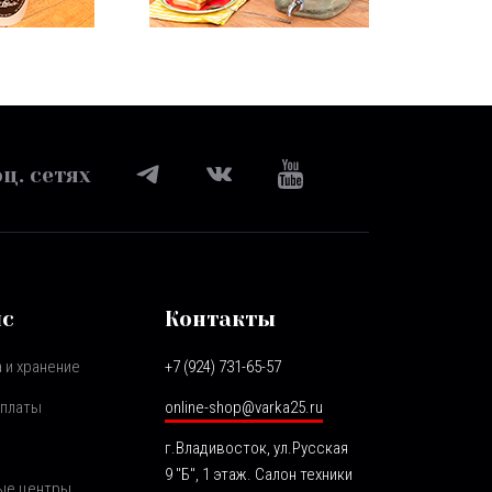
ц. сетях
ис
Контакты
 и хранение
+7 (924) 731-65-57
оплаты
online-shop@varka25.ru
г.Владивосток, ул.Русская
9 "Б", 1 этаж. Салон техники
ые центры