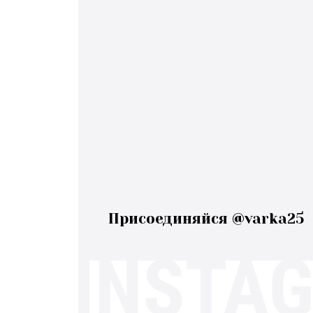
Присоединяйся @varka25