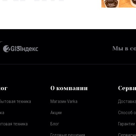
Мы в со
лог
О компании
Серв
бытовая техника
Магазин Varka
Доставка
ка
Акции
Способ 
товая техника
Блог
Гарантии
Готовые решения
Сервисн