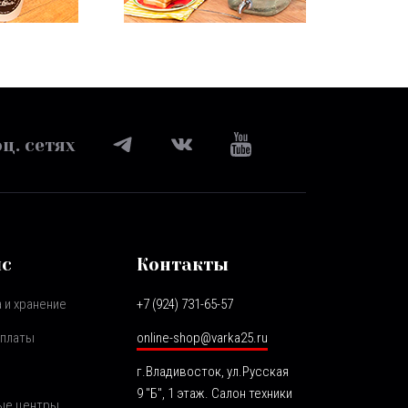
ц. сетях
ис
Контакты
 и хранение
+7 (924) 731-65-57
оплаты
online-shop@varka25.ru
г.Владивосток, ул.Русская
9 "Б", 1 этаж. Салон техники
ые центры