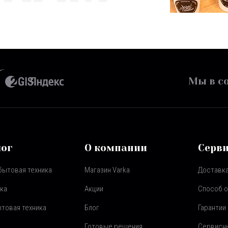
Мы в со
лог
О компании
Серв
бытовая техника
Магазин Varka
Доставка
ка
Акции
Способ 
товая техника
Блог
Гарантии
Готовые решения
Сервисн