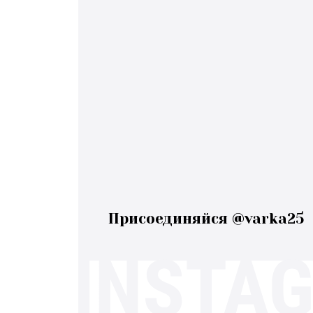
Присоединяйся @varka25