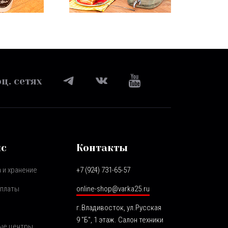
ц. сетях
ис
Контакты
 и хранение
+7 (924) 731-65-57
оплаты
online-shop@varka25.ru
г.Владивосток, ул.Русская
9 "Б", 1 этаж. Салон техники
ые центры