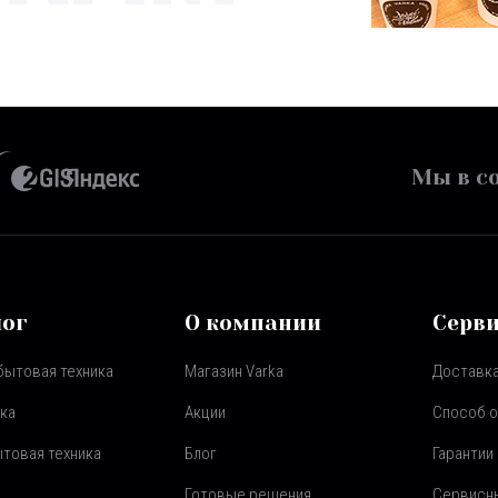
Мы в со
лог
О компании
Серв
бытовая техника
Магазин Varka
Доставка
ка
Акции
Способ 
товая техника
Блог
Гарантии
Готовые решения
Сервисн