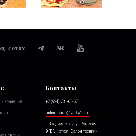
ц. сетях
ис
Контакты
 и хранение
+7 (924) 731-65-57
оплаты
online-shop@varka25.ru
г.Владивосток, ул.Русская
9 "Б", 1 этаж. Салон техники
ые центры