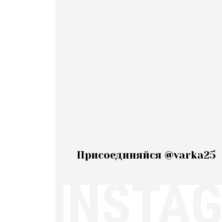
Присоединяйся @varka25