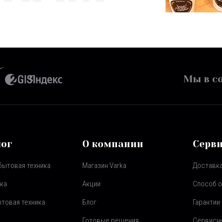
Мы в со
лог
О компании
Серв
бытовая техника
Магазин Varka
Доставка
ка
Акции
Способ 
товая техника
Блог
Гарантии
Готовые решения
Сервисн