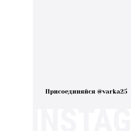
Присоединяйся @varka25