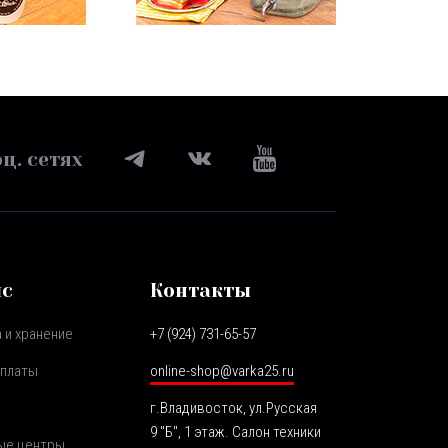
ц. сетях
ис
Контакты
 и хранение
+7 (924) 731-65-57
оплаты
online-shop@varka25.ru
г.Владивосток, ул.Русская
9 "Б", 1 этаж. Салон техники
ые центры