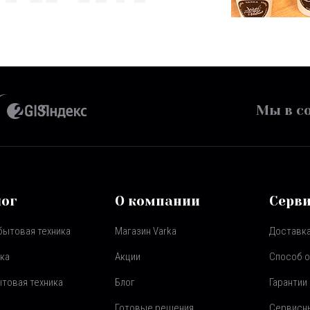
Мы в со
лог
О компании
Серв
бытовая техника
Магазин Varka
Доставка
ка
Акции
Способ 
товая техника
Блог
Гарантии
Готовые решения
Сервисн