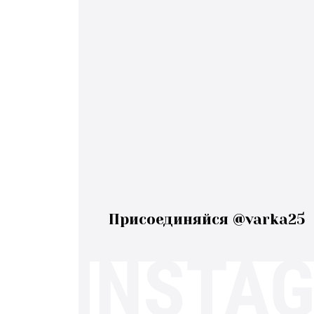
Присоединяйся @varka25