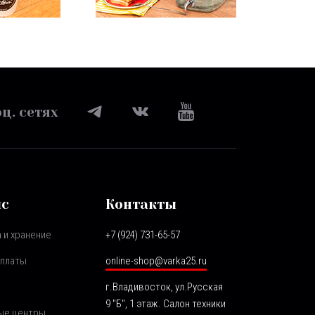
ц. сетях
ис
Контакты
 и хранение
+7 (924) 731-65-57
оплаты
online-shop@varka25.ru
г.Владивосток, ул.Русская
9 "Б", 1 этаж. Салон техники
ые центры